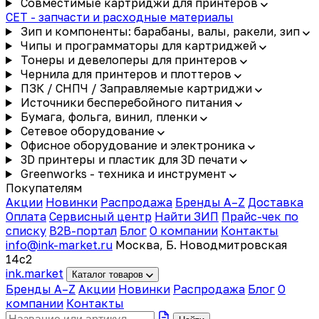
Совместимые картриджи для принтеров
CET - запчасти и расходные материалы
Зип и компоненты: барабаны, валы, ракели, зип
Чипы и программаторы для картриджей
Тонеры и девелоперы для принтеров
Чернила для принтеров и плоттеров
ПЗК / СНПЧ / Заправляемые картриджи
Источники бесперебойного питания
Бумага, фольга, винил, пленки
Сетевое оборудование
Офисное оборудование и электроника
3D принтеры и пластик для 3D печати
Greenworks - техника и инструмент
Покупателям
Акции
Новинки
Распродажа
Бренды A–Z
Доставка
Оплата
Сервисный центр
Найти ЗИП
Прайс-чек по
списку
B2B-портал
Блог
О компании
Контакты
info@ink-market.ru
Москва, Б. Новодмитровская
14с2
ink
.
market
Каталог товаров
Бренды A–Z
Акции
Новинки
Распродажа
Блог
О
компании
Контакты