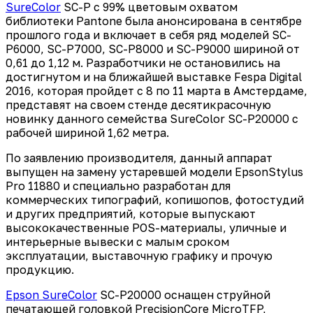
SureColor
SC-P с 99% цветовым охватом
библиотеки Pantone была анонсирована в сентябре
прошлого года и включает в себя ряд моделей SC-
P6000, SC-P7000, SC-P8000 и SC-P9000 шириной от
0,61 до 1,12 м. Разработчики не остановились на
достигнутом и на ближайшей выставке Fespa Digital
2016, которая пройдет с 8 по 11 марта в Амстердаме,
представят на своем стенде десятикрасочную
новинку данного семейства SureColor SC-P20000 с
рабочей шириной 1,62 метра.
По заявлению производителя, данный аппарат
выпущен на замену устаревшей модели EpsonStylus
Pro 11880 и специально разработан для
коммерческих типографий, копишопов, фотостудий
и других предприятий, которые выпускают
высококачественные POS-материалы, уличные и
интерьерные вывески с малым сроком
эксплуатации, выставочную графику и прочую
продукцию.
Epson SureColor
SC-P20000 оснащен струйной
печатающей головкой PrecisionCore MicroTFP,