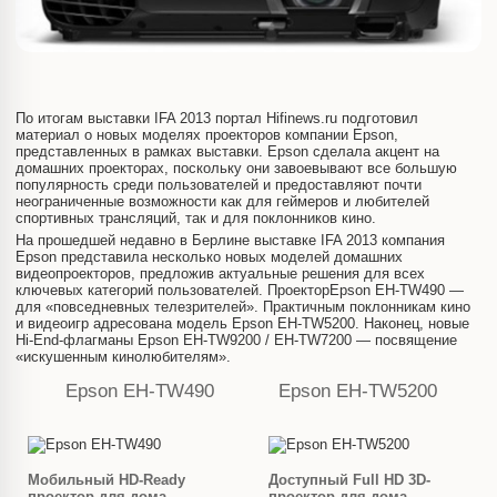
По итогам выставки IFA 2013 портал Hifinews.ru подготовил
материал о новых моделях проекторов компании Epson,
представленных в рамках выставки. Epson сделала акцент на
домашних проекторах, поскольку они завоевывают все большую
популярность среди пользователей и предоставляют почти
неограниченные возможности как для геймеров и любителей
спортивных трансляций, так и для поклонников кино.
На прошедшей недавно в Берлине выставке IFA 2013 компания
Epson представила несколько новых моделей домашних
видеопроекторов, предложив актуальные решения для всех
ключевых категорий пользователей. ПроекторEpson EH-TW490 —
для «повседневных телезрителей». Практичным поклонникам кино
и видеоигр адресована модель Epson EH-TW5200. Наконец, новые
Hi-End-флагманы Epson EH-TW9200 / EH-TW7200 — посвящение
«искушенным кинолюбителям».
Epson EH-TW490
Epson EH-TW5200
Мобильный HD-Ready
Доступный Full HD 3D-
проектор для дома
проектор для дома