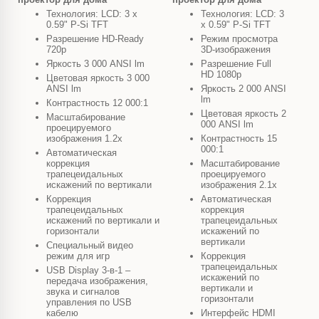
Технология: LCD: 3 х
Технология: LCD: 3
0.59" P-Si TFT
х 0.59" P-Si TFT
Разрешение HD-Ready
Режим просмотра
720p
3D-изображения
Яркость 3 000 ANSI lm
Разрешение Full
HD 1080p
Цветовая яркость 3 000
ANSI lm
Яркость 2 000 ANSI
lm
Контрастность 12 000:1
Цветовая яркость 2
Масштабирование
000 ANSI lm
проецируемого
изображения 1.2x
Контрастность 15
000:1
Автоматическая
коррекция
Масштабирование
трапецеидальных
проецируемого
искажений по вертикали
изображения 2.1x
Коррекция
Автоматическая
трапецеидальных
коррекция
искажений по вертикали и
трапецеидальных
горизонтали
искажений по
вертикали
Специальный видео
режим для игр
Коррекция
трапецеидальных
USB Display 3-в-1 –
искажений по
передача изображения,
вертикали и
звука и сигналов
горизонтали
управления по USB
кабелю
Интерфейс HDMI