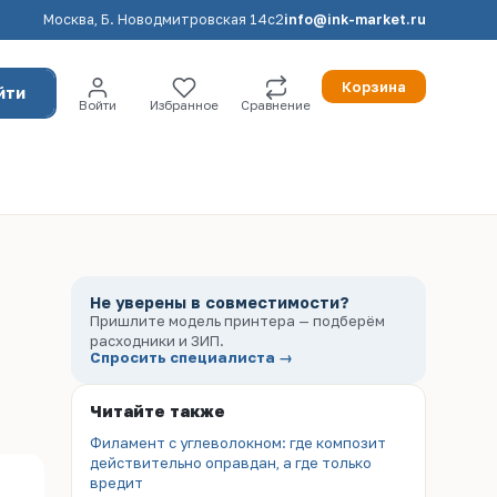
Москва, Б. Новодмитровская 14с2
info@ink-market.ru
Корзина
йти
Войти
Избранное
Сравнение
Не уверены в совместимости?
Пришлите модель принтера — подберём
расходники и ЗИП.
Спросить специалиста →
Читайте также
Филамент с углеволокном: где композит
действительно оправдан, а где только
вредит