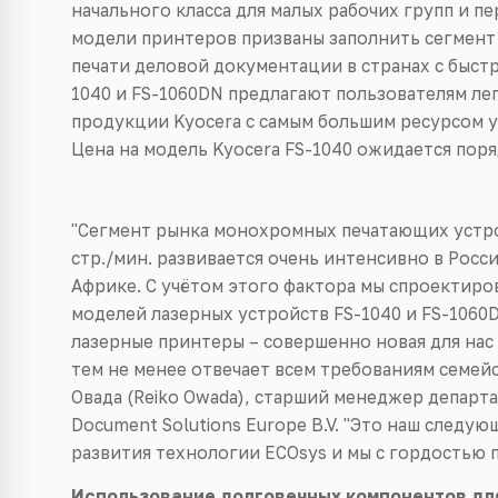
начального класса для малых рабочих групп и п
модели принтеров призваны заполнить сегмент
печати деловой документации в странах с быс
1040 и FS-1060DN предлагают пользователям ле
продукции Kyocera с самым большим ресурсом у
Цена на модель Kyocera FS-1040 ожидается поря
"Сегмент рынка монохромных печатающих устро
стр./мин. развивается очень интенсивно в Рос
Африке. С учётом этого фактора мы спроектиро
моделей лазерных устройств FS-1040 и FS-1060
лазерные принтеры – совершенно новая для нас
тем не менее отвечает всем требованиям семейс
Овада (Reiko Owada), старший менеджер департ
Document Solutions Europe B.V. "Это наш следу
развития технологии ECOsys и мы с гордостью 
Использование долговечных компонентов дл