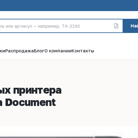
На
ки
Распродажа
Блог
О компании
Контакты
ых принтера
a Document