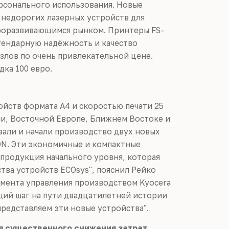
ерсонального использования. Новые
 недорогих лазерных устройств для
троразвивающимся рынком. Принтеры FS-
гендарную надёжность и качество
злов по очень привлекательной цене.
дка 100 евро.
йств формата А4 и скоростью печати 25
сии, Восточной Европе, Ближнем Востоке и
вали и начали производство двух новых
DN. Эти экономичные и компактные
 продукция начального уровня, которая
тва устройств ECOsys", пояснил Рейко
амента управления производством Kyocera
ющий шаг на пути двадцатилетней истории
представляем эти новые устройства".
я существенного снижения затрат.