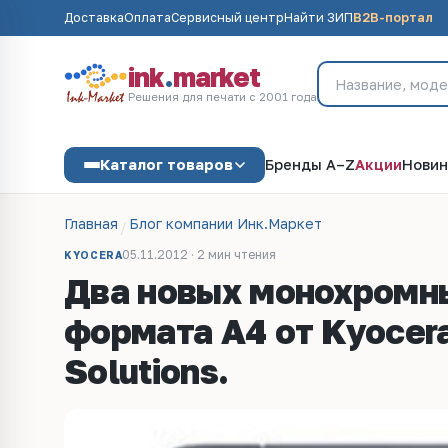
Доставка
Оплата
Сервисный центр
Найти ЗИП
B2B-портал
ink
.
market
Решения для печати с 2001 года
Каталог товаров
Бренды A–Z
Акции
Новин
Главная
Блог компании Инк.Маркет
05.11.2012 · 2 мин чтения
KYOCERA
Два новых монохромн
формата А4 от Kyocer
Solutions.