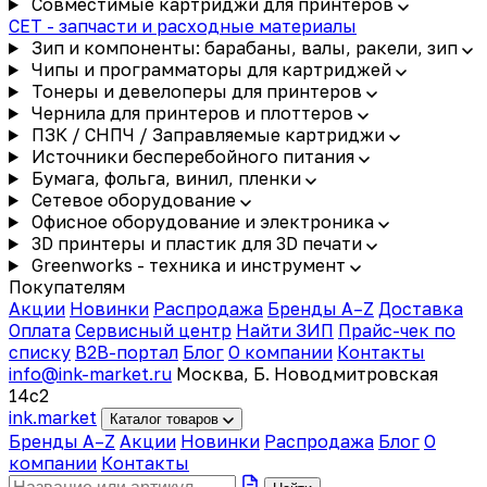
Совместимые картриджи для принтеров
CET - запчасти и расходные материалы
Зип и компоненты: барабаны, валы, ракели, зип
Чипы и программаторы для картриджей
Тонеры и девелоперы для принтеров
Чернила для принтеров и плоттеров
ПЗК / СНПЧ / Заправляемые картриджи
Источники бесперебойного питания
Бумага, фольга, винил, пленки
Сетевое оборудование
Офисное оборудование и электроника
3D принтеры и пластик для 3D печати
Greenworks - техника и инструмент
Покупателям
Акции
Новинки
Распродажа
Бренды A–Z
Доставка
Оплата
Сервисный центр
Найти ЗИП
Прайс-чек по
списку
B2B-портал
Блог
О компании
Контакты
info@ink-market.ru
Москва, Б. Новодмитровская
14с2
ink
.
market
Каталог товаров
Бренды A–Z
Акции
Новинки
Распродажа
Блог
О
компании
Контакты