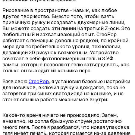
Рисование в пространстве - навык, как любое
другое творчество. Вместо того, чтобы взять
привычную ручку и создавать двухмерные линии,
Вы можете создать эти линии на третьей Z-оси. Это
любопытный и захватывающий опыт. CreoPop
работает с помощью довольно редкой, по крайней
мере для потребительского уровня, технологии,
делающей 3D рисунок возможным. Устройство
сочетает в себе фотополимерный гель и 3 УФ-
лампы, которые позволяют гелю затвердевать, как
только он выходит из кончика пера.
Взяв свою
CreoPop
, я установил базовые настройки
для новичков, включил ручку и дождался, пока не
загорятся три синих светодиода на кончике, и не
станет слышна работа механизмов внутри.
Какое-то время ничего не происходило. Затем,
внезапно, из сопла брызнуло струей достаточно
много геля. После я разобрался, что новая упаковка
геля имеет печать, которая ломается из-за давления