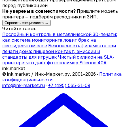
перед публикацией
Не уверены в совместимости?
Пришлите модель
принтера — подберём расходники и ЗИП.
Спросить специалиста →
Читайте также
Послойный контроль в металлической 3D-печати:
как система мониторинга ловит брак на
шестидесятом слое
Безопасность филамента при
печати дома: пищевой контакт, эмиссии и
стандарты для игрушек
Чистый силикон на SLA-
принтере: что даёт фотополимер Silicone 40A
ink
.
market
© ink.market / Инк-Маркет.ру, 2001–2026 ·
Политика
конфиденциальности
info@ink-market.ru
·
+7 (495) 565-31-09