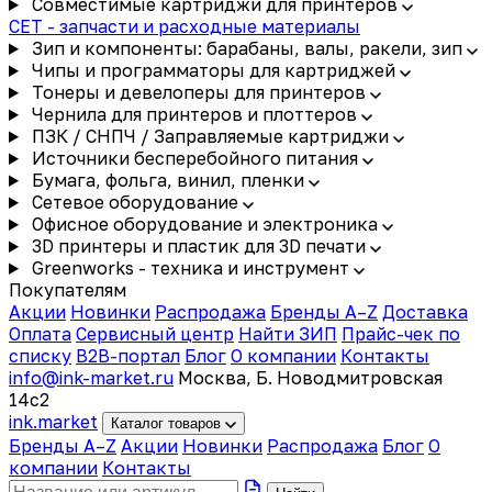
Совместимые картриджи для принтеров
CET - запчасти и расходные материалы
Зип и компоненты: барабаны, валы, ракели, зип
Чипы и программаторы для картриджей
Тонеры и девелоперы для принтеров
Чернила для принтеров и плоттеров
ПЗК / СНПЧ / Заправляемые картриджи
Источники бесперебойного питания
Бумага, фольга, винил, пленки
Сетевое оборудование
Офисное оборудование и электроника
3D принтеры и пластик для 3D печати
Greenworks - техника и инструмент
Покупателям
Акции
Новинки
Распродажа
Бренды A–Z
Доставка
Оплата
Сервисный центр
Найти ЗИП
Прайс-чек по
списку
B2B-портал
Блог
О компании
Контакты
info@ink-market.ru
Москва, Б. Новодмитровская
14с2
ink
.
market
Каталог товаров
Бренды A–Z
Акции
Новинки
Распродажа
Блог
О
компании
Контакты