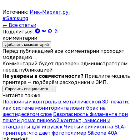
Источник:
Инк-Маркет.ру.
#Samsung
← Все статьи
Поделиться:
комментарии
Добавить комментарий
Перед публикацией все комментарии проходят
модерацию
Комментарий будет проверен администратором
перед публикацией
Не уверены в совместимости?
Пришлите модель
принтера — подберём расходники и ЗИП.
Спросить специалиста →
Читайте также
Послойный контроль в металлической 3D-печати:
как система мониторинга ловит брак на
шестидесятом слое
Безопасность филамента при
печати дома: пищевой контакт, эмиссии и
стандарты для игрушек
Чистый силикон на SLA-
принтере: что даёт фотополимер Silicone 40A
ink
.
market