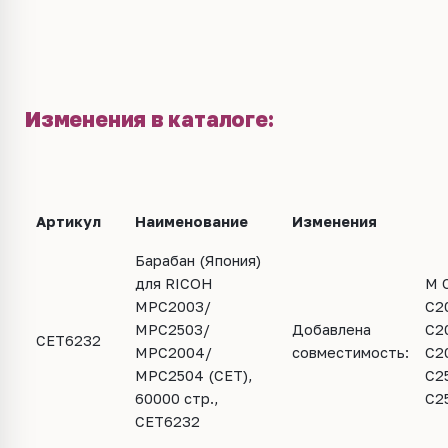
Изменения в каталоге:
Артикул
Наименование
Изменения
Барабан (Япония)
для RICOH
M 
MPC2003/
C2
MPC2503/
Добавлена
C2
CET6232
MPC2004/
совместимость:
C2
MPC2504 (CET),
C2
60000 стр.,
C2
CET6232