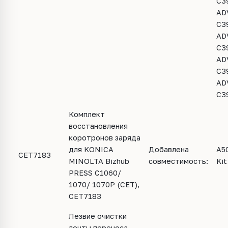
C39
AD
C39
AD
C39
AD
C39
AD
C3
Комплект
восстановления
коротронов заряда
для KONICA
Добавлена
A5
CET7183
MINOLTA Bizhub
совместимость:
Kit
PRESS C1060/
1070/ 1070P (CET),
CET7183
Лезвие очистки
ленты переноса