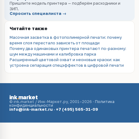
Пришлите модель принтера — подберём расходники и
ЗИП.
Спросить специалиста →
Читайте также
Масочная засветка в фотополимерной печати: почему
время слоя перестало зависеть от площади
Почему два одинаковых принтера печатают по-разному:
шум между машинами и калибровка парка
Расширенный цветовой охват и неоновые краски: как
устроена сепарация спецэффектов в цифровой печати
ink
.
market
© ink.market / Инк-Маркет.ру, 2001–2026 ·
Политика
конфиденциальности
info@ink-market.ru
·
+7 (495) 565-31-09