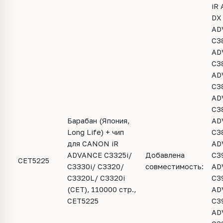
iR
DX 
AD
C38
AD
C38
AD
C38
AD
C38
Барабан (Япония,
AD
Long Life) + чип
C38
для CANON iR
AD
ADVANCE C3325i/
Добавлена
C39
CET5225
C3330i/ C3320/
совместимость:
AD
C3320L/ C3320i
C39
(CET), 110000 стр.,
AD
CET5225
C39
AD