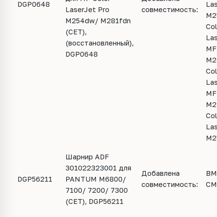
DGP0648
Las
LaserJet Pro
совместимость:
M2
M254dw/ M281fdn
Col
(CET),
Las
(восстановленный),
MF
DGP0648
M2
Col
Las
MF
M2
Col
Las
M2
Шарнир ADF
301022323001 для
Добавлена
BM
DGP56211
PANTUM M6800/
совместимость:
CM
7100/ 7200/ 7300
(CET), DGP56211