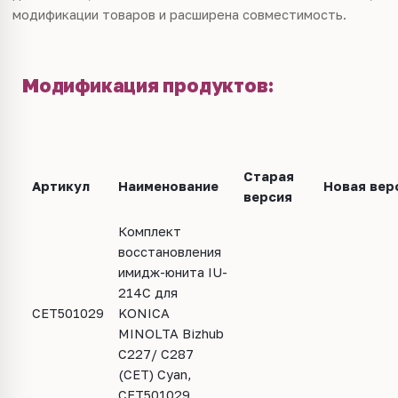
модификации товаров и расширена совместимость.
Модификация продуктов:
Старая
Артикул
Наименование
Новая вер
версия
Комплект
восстановления
имидж-юнита IU-
214C для
CET501029
KONICA
MINOLTA Bizhub
C227/ C287
(CET) Cyan,
CET501029