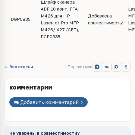
Шлейф сканера
ADF 10 конт. FFA-
Las
M426 для HP
Добавлена
MF
DGP0835
LaserJet Pro MFP
совместимость:
Las
M426/ 427 (CET),
MF
DGP0835
← Все статьи
Поделиться:
комментарии
Добавить комментарий
Не уверены в совместимости?