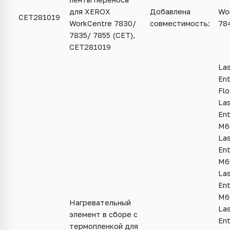
для XEROX
Добавлена
Wo
CET281019
WorkCentre 7830/
совместимость:
78
7835/ 7855 (CET),
CET281019
La
Ent
Fl
La
Ent
M6
La
Ent
M6
La
Ent
M6
Нагревательный
La
элемент в сборе с
Ent
термопленкой для