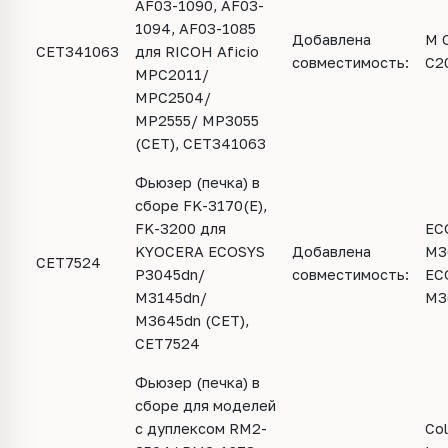
AF03-1090, AF03-
1094, AF03-1085
Добавлена
M 
CET341063
для RICOH Aficio
совместимость:
C2
MPC2011/
MPC2504/
MP2555/ MP3055
(CET), CET341063
Фьюзер (печка) в
сборе FK-3170(E),
FK-3200 для
EC
KYOCERA ECOSYS
Добавлена
M3
CET7524
P3045dn/
совместимость:
EC
M3145dn/
M3
M3645dn (CET),
CET7524
Фьюзер (печка) в
сборе для моделей
с дуплексом RM2-
Col