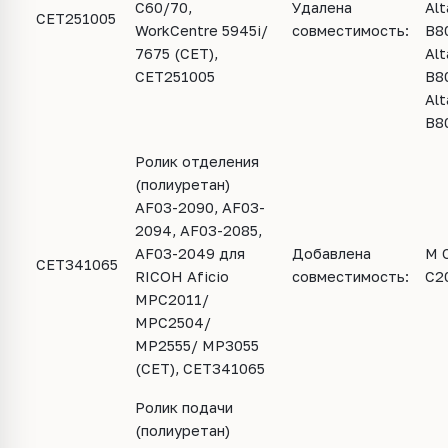
C60/70,
Удалена
Alt
CET251005
WorkCentre 5945i/
совместимость:
B8
7675 (CET),
Alt
CET251005
B8
Alt
B8
Ролик отделения
(полиуретан)
AF03-2090, AF03-
2094, AF03-2085,
AF03-2049 для
Добавлена
M 
CET341065
RICOH Aficio
совместимость:
C2
MPC2011/
MPC2504/
MP2555/ MP3055
(CET), CET341065
Ролик подачи
(полиуретан)