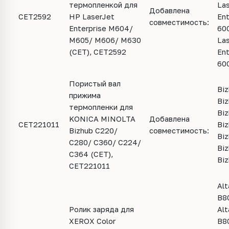
термопленкой для
La
Добавлена
CET2592
HP LaserJet
Ent
совместимость:
Enterprise M604/
60
M605/ M606/ M630
La
(CET), CET2592
Ent
60
Пористый вал
Biz
прижима
Biz
термопленки для
Biz
KONICA MINOLTA
Добавлена
CET221011
Biz
Bizhub C220/
совместимость:
Biz
C280/ C360/ C224/
Biz
C364 (CET),
Bi
CET221011
Alt
B8
Ролик заряда для
Alt
XEROX Color
B8