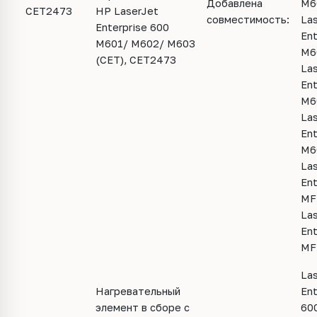
Добавлена
M6
CET2473
HP LaserJet
совместимость:
La
Enterprise 600
Ent
M601/ M602/ M603
M6
(CET), CET2473
La
Ent
M6
La
Ent
M6
La
Ent
MF
La
Ent
MF
La
Нагревательный
Ent
элемент в сборе с
60