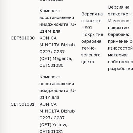
Версия на
Комплект
Версия на
этикетке - 
восстановления
этикетке
Изменено
имидж-юнита IU-
- #01.
покрытие
214M для
Покрытие
барабана:
CET501030
KONICA
барабана
применен б
MINOLTA Bizhub
темно-
износостой
C227/ C287
зеленого
материал
(CET) Magenta,
цвета.
собственн
CET501030
разработки
Комплект
восстановления
имидж-юнита IU-
214Y для
CET501031
KONICA
MINOLTA Bizhub
C227/ C287
(CET) Yellow,
CET501031