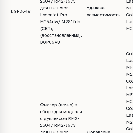
2504/ RM2-1673
Las
для HP Color
Удалена
MF
DGP0648
LaserJet Pro
совместимость:
Col
M254dw/ M281fdn
Las
(CET),
M2
(восстановленный),
DGP0648
Col
Las
MF
M2
Col
Las
MF
M2
Фьюзер (печка) в
Col
сборе для моделей
Las
с дуплексом RM2-
M2
2504/ RM2-1673
Col
для HP Color
Добавлена