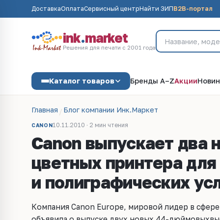
Доставка
Оплата
Сервисный центр
Найти ЗИП
B2B-портал
ink
.
market
Решения для печати с 2001 года
Каталог товаров
Бренды A–Z
Акции
Новин
Главная
Блог компании Инк.Маркет
10.11.2010 · 2 мин чтения
CANON
Canon выпускает два 
цветных принтера дл
и полиграфических ус
Компания Canon Europe, мировой лидер в сфер
объявила о выпуске двух новых 44-дюймовых