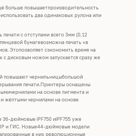
ещё больше повышаетпроизводительность
оиспользовать два одинаковых рулона или
печати с отступами всего 3мм (0,12
глянцевой бумагевозможна печать «в
мов. Этопозволяет сэкономить время на
 с дисковым ножом запускается сразу же
ей повышают чернильницыбольшой
рерывания печати.Принтеры оснащены
нымичернилами на основе пигмента и
 и жёлтыми чернилами на основе
е 36-дюймовые iPF750 иiPF755 уже
АПР и ГИС. Новые44-дюймовые модели
еализованные в них революционные