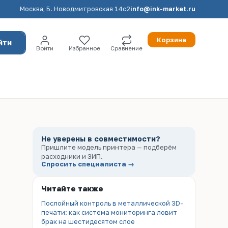
Москва, Б. Новодмитровская 14с2
info@ink-market.ru
Корзина
йти
Войти
Избранное
Сравнение
Не уверены в совместимости?
Пришлите модель принтера — подберём
расходники и ЗИП.
Спросить специалиста →
Читайте также
Послойный контроль в металлической 3D-
печати: как система мониторинга ловит
брак на шестидесятом слое