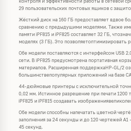
контроля и эффективности работы в сетевой с
29 пользовательских почтовых ящиков с защит
Жёсткий диск на 160 ГБ предоставляет вдвое б
сравнению с предыдущими моделями. Также име
памяти iPF815 и iPF825 составляет 32 ГБ, чтоз
моделях (3 ГБ). Это позволяетоптимизировать р
Обе модели поставляются с интерфейсом USB 2.
сети. В iPF825 предусмотрена портативная кор
материалов. Расширенная поддержкаHP-GL/2 озн
большинствепопулярных приложений на базе СА
44-дюймовые принтеры с исключительной точн
0,02 мм. Истинное разрешение при печати 1200
iPF825 и iPF815 создавать изображениявеликоле
Обе модели способны напечатать цветной черт
заполнения за 24 секунды и до 120 чертежей A1 
45 секунд.