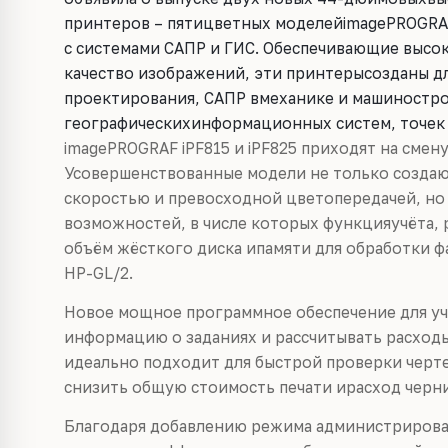
принтеров – пятицветных моделейimagePROGRAF
с системами САПР и ГИС. Обеспечивающие высо
качество изображений, эти принтерысозданы дл
проектирования, САПР вмеханике и машиностро
географическихинформационных систем, точек 
imagePROGRAF iPF815 и iPF825 приходят на смену
Усовершенствованные модели не только созда
скоростью и превосходной цветопередачей, но
возможностей, в числе которых функцияучёта,
объём жёсткого диска ипамяти для обработки ф
HP-GL/2.
Новое мощное программное обеспечение для уч
информацию о заданиях и рассчитывать расход
идеально подходит для быстрой проверки черт
снизить общую стоимость печати ирасход черни
Благодаря добавлению режима администрирова