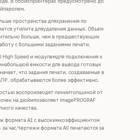
реде. В обоихпринтерах предусмотрено до
ойпаролем.
ольше пространства дляхранения по
ется утилита дляудаления данных. Объём
начительно больше, чем в предшествующих
аботу с большими заданиями печати.
0 High Speed и модулемдля подключения к
зинабольшой ёмкости для вывода готовых
ачает, что задания печати, создаваемые в
ПР, обрабатываются более эффективно.
остью воспроизводят линиитолщиной от
 точек на дюймпозволяет imagePROGRAF
пного качества.
ёж формата A1 с высокимкоэффициентом
– за час.Чертежи формата A0 печатаются за