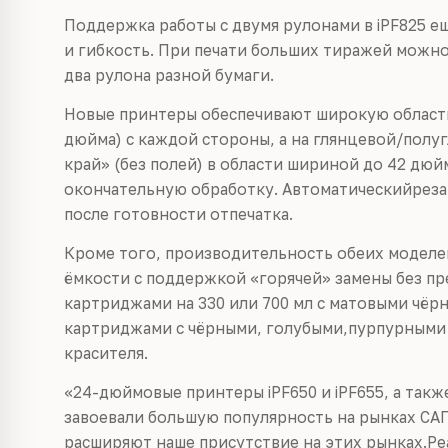
Поддержка работы с двумя рулонами в iPF825 
и гибкость. При печати больших тиражей можн
два рулона разной бумаги.
Новые принтеры обеспечивают широкую область 
дюйма) с каждой стороны, а на глянцевой/полу
край» (без полей) в области шириной до 42 дюй
окончательную обработку. Автоматическийрезак
после готовности отпечатка.
Кроме того, производительность обеих модел
ёмкости с поддержкой «горячей» замены без п
картриджами на 330 или 700 мл с матовыми чёр
картриджами с чёрными, голубыми,пурпурными
красителя.
«24-дюймовые принтеры iPF650 и iPF655, а такж
завоевали большую популярность на рынках С
расширяют наше присутствие на этих рынках.Р