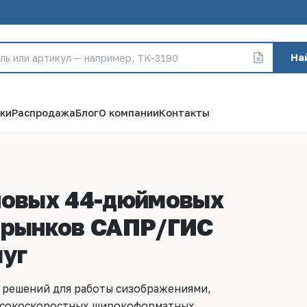
На
ки
Распродажа
Блог
О компании
Контакты
новых 44-дюймовых
я рынков САПР/ГИС
луг
е решений для работы сизображениями,
высокоскоростных широкоформатных