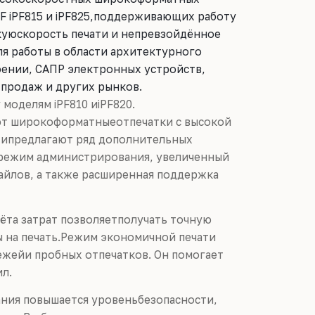
 iPF815 и iPF825,поддерживающих работу
куюскорость печати и непревзойдённое
я работы в области архитектурного
ении, САПР электронных устройств,
продаж и других рынков.
 моделям iPF810 иiPF820.
ют широкоформатныеотпечатки с высокой
 ипредлагают ряд дополнительных
 режим администрирования, увеличенный
айлов, а также расширенная поддержка
ёта затрат позволяетполучать точную
ы на печать.Режим экономичной печати
ежейи пробных отпечатков. Он помогает
л.
ния повышается уровеньбезопасности,