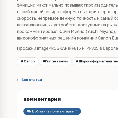
функции максимально повышаютпроизводительн
нашей линейкеширокоформатных принтеров пр
скорость,непревзойдённую точность и самый б
всеханалогичных устройств, доступных на рынк
прокомментировал Юичи Мияно (Yuichi Miyano)
широкоформатных решений компании Canon Eur
Продажи imagePROGRAF iPF815 и iPF825 в Европе н
# Canon
#Printers news
# Широкоформатная пе
← Все статьи
комментарии
Добавить комментарий