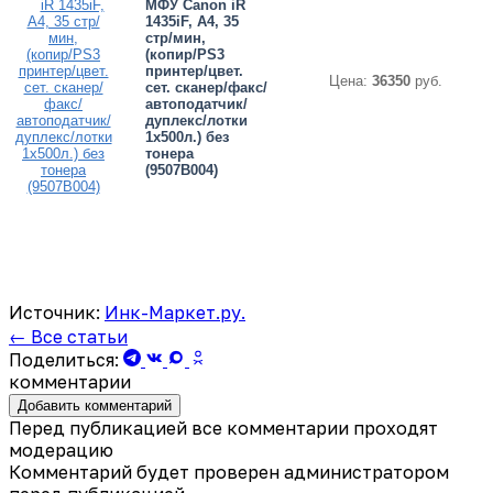
МФУ Canon iR
1435iF, A4, 35
стр/мин,
(копир/PS3
принтер/цвет.
Цена:
36350
руб.
сет. сканер/факс/
автоподатчик/
дуплекс/лотки
1х500л.) без
тонера
(9507B004)
Источник:
Инк-Маркет.ру.
← Все статьи
Поделиться:
комментарии
Добавить комментарий
Перед публикацией все комментарии проходят
модерацию
Комментарий будет проверен администратором