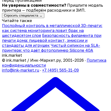
перед публикацией
Не уверены в совместимости?
Пришлите модель
принтера — подберём расходники и ЗИП.
Спросить специалиста →
Читайте также
Послойный контроль в металлической 3D-печати:
как система мониторинга ловит брак на
шестидесятом слое
Безопасность филамента при
печати дома: пищевой контакт, эмиссии и
стандарты для игрушек
Чистый силикон на SLA-
принтере: что даёт фотополимер Silicone 40A
ink
.
market
© ink.market / Инк-Маркет.ру, 2001–2026 ·
Политика
конфиденциальности
info@ink-market.ru
·
+7 (495) 565-31-09