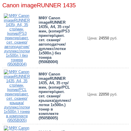
Canon imageRUNNER 1435
МФУ Canon
imageRUNNER
1435i, A4, 35 стр/
мин, (копир/PS3
принтер/цвет.
Цена:
24550
руб.
сет. сканер/
автоподатчик/
дуплекс/лотки
1х500л.) без
тонера
(9506B004)
МФУ Canon
imageRUNNER
1435, A4, 35 стр/
мин, (копир/PCL
принтер/цвет.
Цена:
22050
руб.
сет. сканер/
крышка/дуплекс/
лотки 1х500л.)
тонер в
комплекте
(9505B005)