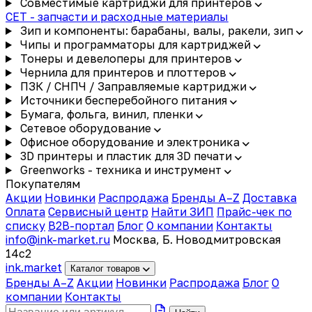
Совместимые картриджи для принтеров
CET - запчасти и расходные материалы
Зип и компоненты: барабаны, валы, ракели, зип
Чипы и программаторы для картриджей
Тонеры и девелоперы для принтеров
Чернила для принтеров и плоттеров
ПЗК / СНПЧ / Заправляемые картриджи
Источники бесперебойного питания
Бумага, фольга, винил, пленки
Сетевое оборудование
Офисное оборудование и электроника
3D принтеры и пластик для 3D печати
Greenworks - техника и инструмент
Покупателям
Акции
Новинки
Распродажа
Бренды A–Z
Доставка
Оплата
Сервисный центр
Найти ЗИП
Прайс-чек по
списку
B2B-портал
Блог
О компании
Контакты
info@ink-market.ru
Москва, Б. Новодмитровская
14с2
ink
.
market
Каталог товаров
Бренды A–Z
Акции
Новинки
Распродажа
Блог
О
компании
Контакты