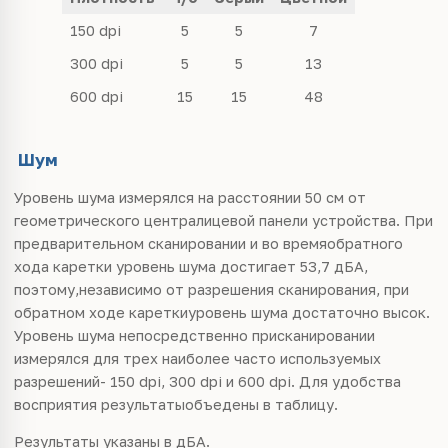
150 dpi
5
5
7
300 dpi
5
5
13
600 dpi
15
15
48
Шум
Уровень шума измерялся на расстоянии 50 см от
геометрического централицевой панели устройства. При
предварительном сканировании и во времяобратного
хода каретки уровень шума достигает 53,7 дБА,
поэтому,независимо от разрешения сканирования, при
обратном ходе кареткиуровень шума достаточно высок.
Уровень шума непосредственно присканировании
измерялся для трех наиболее часто используемых
разрешений- 150 dpi, 300 dpi и 600 dpi. Для удобства
восприятия результатыобъедены в таблицу.
Результаты указаны в дБА.