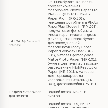
Обычнаябумага, конверты,
профессиональная
фотобумага Photo Paper Pro
Platinum(PT-101), Photo
Paper Pro II (PR-201),
глянцевая фотобумага Photo
PaperPlus Glossy II (PP-201),
полуматовая фотобумага
Photo Paper PlusSemi-gloss
(SG-201), глянцевая бумага
Тип материала для
для повседневной
печати
фотопечатиGlossy Photo
Paper "Everyday Use" (GP-
501), матовая фотобумага
MattePhoto Paper (MP-101),
бумага для печати с высоким
разрешением HighResolution
Paper (HR-101N), материал
для термоперевода
изображения наткань (TR-
301), фотонаклейки (PS-101)
Подача материала
Задний лоток: макс. 100
для печати
листов
Задний лоток: A4, B5, A5,
Letter, Legal, конверты