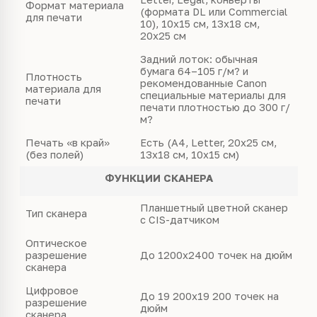
Формат материала
(формата DL или Commercial
для печати
10), 10х15 см, 13х18 см,
20х25 см
Задний лоток: обычная
бумага 64–105 г/м? и
Плотность
рекомендованные Canon
материала для
специальные материалы для
печати
печати плотностью до 300 г/
м?
Печать «в край»
Есть (A4, Letter, 20х25 см,
(без полей)
13х18 см, 10х15 см)
ФУНКЦИИ СКАНЕРА
Планшетный цветной сканер
Тип сканера
с CIS-датчиком
Оптическое
разрешение
До 1200х2400 точек на дюйм
сканера
Цифровое
До 19 200х19 200 точек на
разрешение
дюйм
сканера