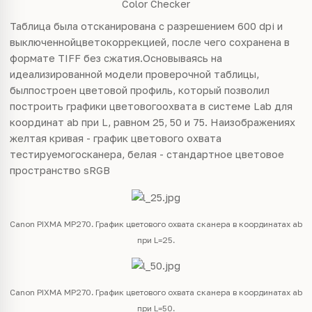
Таблица была отсканирована с разрешением 600 dpi и
выключеннойцветокоррекцией, после чего сохранена в
формате TIFF без сжатия.Основываясь на
идеализированной модели проверочной таблицы,
былпостроен цветовой профиль, который позволил
построить графики цветовогоохвата в системе Lab для
координат ab при L, равном 25, 50 и 75. Наизображениях
желтая кривая - график цветового охвата
тестируемогосканера, белая - стандартное цветовое
пространство sRGB
Canon PIXMA MP270. График цветового охвата сканера в координатах ab
при L=25.
Canon PIXMA MP270. График цветового охвата сканера в координатах ab
при L=50.