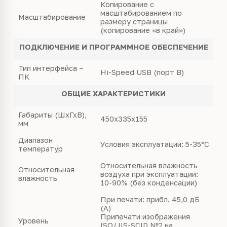
Копирование c
масштабированием по
Масштабирование
размеру страницы
(копирование «в край»)
ПОДКЛЮЧЕНИЕ И ПРОГРАММНОЕ ОБЕСПЕЧЕНИЕ
Тип интерфейса –
Hi-Speed USB (порт B)
ПК
ОБЩИЕ ХАРАКТЕРИСТИКИ
Габариты (ШхГхВ),
450х335х155
мм
Диапазон
Условия эксплуатации: 5-35°C
температур
Относительная влажность
Относительная
воздуха при эксплуатации:
влажность
10-90% (без конденсации)
При печати: прибл. 45,0 дБ
(A)
Припечати изображения
Уровень
ISO/JIS-SCID №2 на