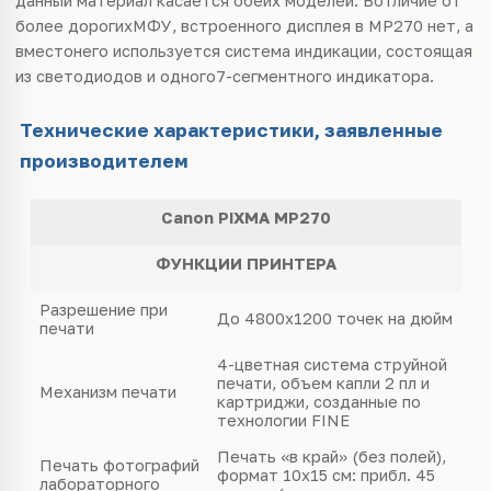
данный материал касается обеих моделей. Вотличие от
более дорогихМФУ, встроенного дисплея в MP270 нет, а
вместонего используется система индикации, состоящая
из светодиодов и одного7-сегментного индикатора.
Технические характеристики, заявленные
производителем
Canon PIXMA MP270
ФУНКЦИИ ПРИНТЕРА
Разрешение при
До 4800х1200 точек на дюйм
печати
4-цветная система струйной
печати, объем капли 2 пл и
Механизм печати
картриджи, созданные по
технологии FINE
Печать «в край» (без полей),
Печать фотографий
формат 10х15 см: прибл. 45
лабораторного