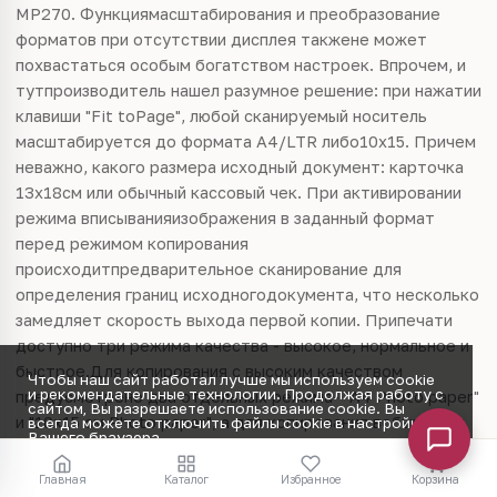
MP270. Функциямасштабирования и преобразование
форматов при отсутствии дисплея такжене может
похвастаться особым богатством настроек. Впрочем, и
тутпроизводитель нашел разумное решение: при нажатии
клавиши "Fit toPage", любой сканируемый носитель
масштабируется до формата A4/LTR либо10х15. Причем
неважно, какого размера исходный документ: карточка
13х18см или обычный кассовый чек. При активировании
режима вписыванияизображения в заданный формат
перед режимом копирования
происходитпредварительное сканирование для
определения границ исходногодокумента, что несколько
замедляет скорость выхода первой копии. Припечати
доступно три режима качества - высокое, нормальное и
быстрое.Для копирования с высоким качеством
Чтобы наш сайт работал лучше мы используем cookie
и рекомендательные технологии. Продолжая работу с
предусмотрено два отдельных режима- "A4 Photo paper"
сайтом, Вы разрешаете использование cookie. Вы
и "10х15 см Photo paper", а для копирования вобычном и
всегда можете отключить файлы cookie в настройках
Вашего браузера.
быстром режимах только "A4 Plane paper". Причем для
Принять
запускакопирования в быстром режиме клавишу цветного
Главная
Каталог
Избранное
Корзина