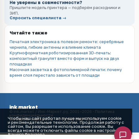
Не уверены в совместимости?
Пришлите модель принтера — подберём расходники и
ЗИП.
Спросить специалиста →
Читайте также
Печатная электроника в полевом ремонте: серебряные
чернила, гибкие антенны и влияние климата
Крупноформатная роботизированная 3D-печать:
композитный гранулят вместо форм и выпуск на двух
площадках
Масочная засветка в фотополимерной печати: почему
время слоя перестало зависеть от площади
ink
.
market
© ink.market / Инк-Маркет.ру, 2001–2026 ·
Политика
конфиденциальности
Чтобы наш сайт работал лучше мы используем cookie
info@ink-market.ru
·
+7 (495) 565-31-09
и рекомендательные технологии. Продолжая работу с
сайтом, Вы разрешаете использование cookie. Вы
всегда можете отключить файлы cookie в настройках
Вашего браузера.