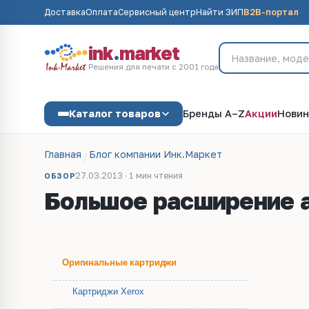
Доставка
Оплата
Сервисный центр
Найти ЗИП
B2B-портал
ink
.
market
Решения для печати с 2001 года
Каталог товаров
Бренды A–Z
Акции
Новин
Главная
Блог компании Инк.Маркет
27.03.2013 · 1 мин чтения
ОБЗОР
Большое расширение 
Оригинальные картриджи
Картриджи Xerox