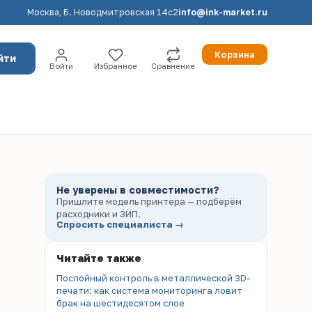
Москва, Б. Новодмитровская 14с2
info@ink-market.ru
Корзина
йти
Войти
Избранное
Сравнение
Не уверены в совместимости?
Пришлите модель принтера — подберём
расходники и ЗИП.
Спросить специалиста →
Читайте также
Послойный контроль в металлической 3D-
печати: как система мониторинга ловит
брак на шестидесятом слое