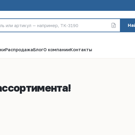
На
ки
Распродажа
Блог
О компании
Контакты
ассортимента!