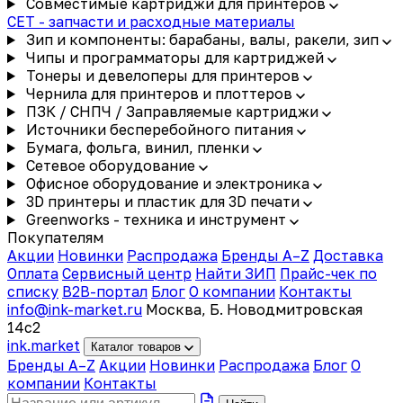
Совместимые картриджи для принтеров
CET - запчасти и расходные материалы
Зип и компоненты: барабаны, валы, ракели, зип
Чипы и программаторы для картриджей
Тонеры и девелоперы для принтеров
Чернила для принтеров и плоттеров
ПЗК / СНПЧ / Заправляемые картриджи
Источники бесперебойного питания
Бумага, фольга, винил, пленки
Сетевое оборудование
Офисное оборудование и электроника
3D принтеры и пластик для 3D печати
Greenworks - техника и инструмент
Покупателям
Акции
Новинки
Распродажа
Бренды A–Z
Доставка
Оплата
Сервисный центр
Найти ЗИП
Прайс-чек по
списку
B2B-портал
Блог
О компании
Контакты
info@ink-market.ru
Москва, Б. Новодмитровская
14с2
ink
.
market
Каталог товаров
Бренды A–Z
Акции
Новинки
Распродажа
Блог
О
компании
Контакты