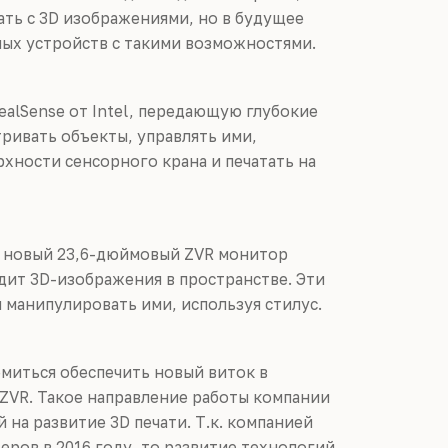
ть с 3D изображениями, но в будущее
ных устройств с такими возможностями.
ealSense от Intel, передающую глубокие
ривать объекты, управлять ими,
хности сенсорного крана и печатать на
й новый 23,6-дюймовый ZVR монитор
дит 3D-изображения в пространстве. Эти
манипулировать ими, используя стилус.
миться обеспечить новый виток в
 ZVR. Такое направление работы компании
 на развитие 3D печати. Т.к. компанией
еров в 2016 году, то развитие технологий