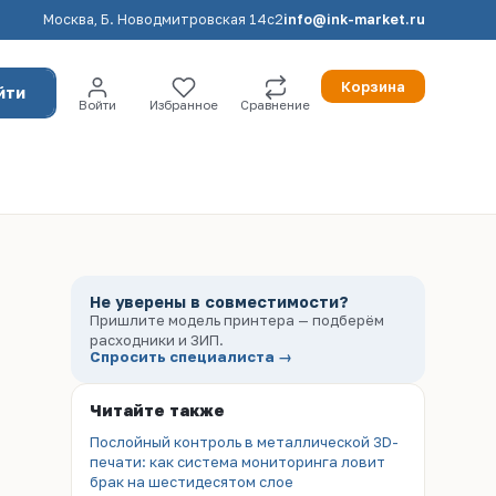
Москва, Б. Новодмитровская 14с2
info@ink-market.ru
Корзина
йти
Войти
Избранное
Сравнение
Не уверены в совместимости?
Пришлите модель принтера — подберём
расходники и ЗИП.
Спросить специалиста →
Читайте также
Послойный контроль в металлической 3D-
печати: как система мониторинга ловит
брак на шестидесятом слое