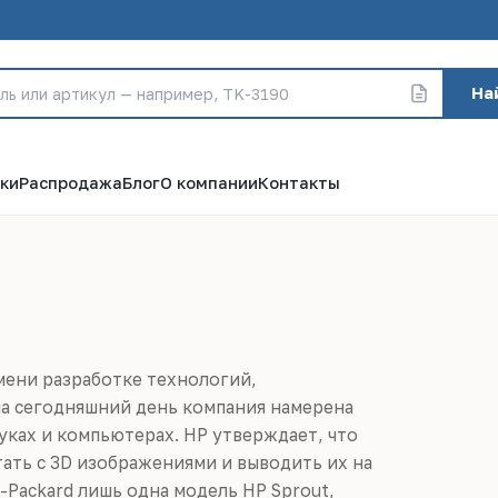
На
ки
Распродажа
Блог
О компании
Контакты
мени разработке технологий,
на сегодняшний день компания намерена
уках и компьютерах. HP утверждает, что
тать с 3D изображениями и выводить их на
t-Packard лишь одна модель HP Sprout,