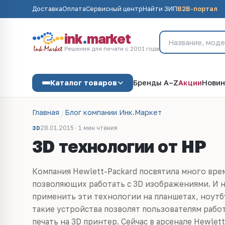
Доставка
Оплата
Сервисный центр
Найти ЗИП
B2B-портал
ink
.
market
Решения для печати с 2001 года
Каталог товаров
Бренды A–Z
Акции
Новин
Главная
Блог компании Инк.Маркет
28.01.2015 · 1 мин чтения
3D
3D технологии от HP
Компания Hewlett-Packard посвятила много вре
позволяющих работать с 3D изображениями. И 
применить эти технологии на планшетах, ноутб
такие устройства позволят пользователям рабо
печать на 3D принтер. Сейчас в арсенале Hewlet